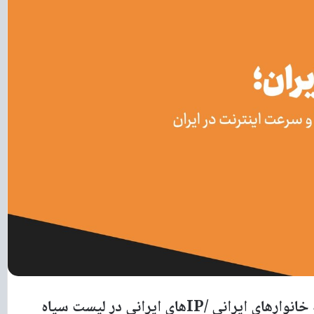
تحمیل هزینه ۵ هزار میلیارد تومانی فیلترینگ به خانوارهای ایرانی /IPهای ایرانی در لیست سیاه