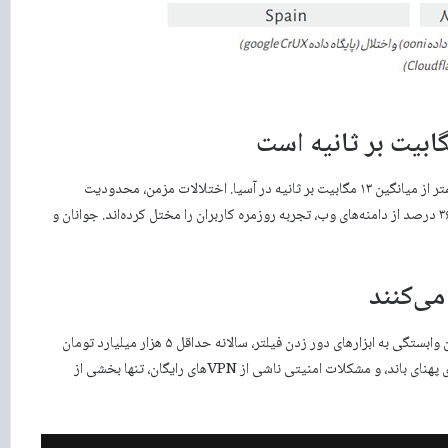
میانگین سرعت اینترنت در ایران تنها ۵.۵ مگابیت بر ثانیه است؛ بسیار کمتر از میانگین ۱۳ مگابیت بر ثانیه در آسیا. اختلالات مزمن، محدودیت
دسترسی به پلتفرم‌ها و شبکه‌های اجتماعی پرکاربرد، و سانسور بیش از ۳۶ درصد از دامنه‌های وب، تجربه روزمره کاربران را مختل کرده‌اند. جوانان و
بیش از ۹۳ درصد جوانان ۱۵ تا ۳۰ ساله از فیلترشکن استفاده می‌کنند. این وابستگی به ابزارهای دور زدن فیلتر، سالانه حداقل ۵ هزار میلیارد تومان
هزینه مستقیم به خانوارها تحمیل می‌کند. کاهش عمر باتری، مصرف بالای پهنای باند، و مشکلات امنیتی ناشی از VPNهای رایگان، تنها بخشی از