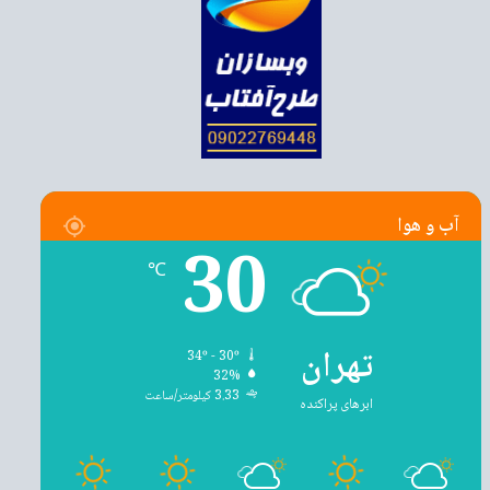
آب و هوا
30
℃
تهران
34º - 30º
32%
3.33 کیلومتر/ساعت
ابرهای پراکنده