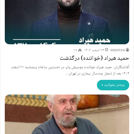
sunreza
۲۴ اسفند ۱۴۰۴
۱۲
حمید هیراد (خواننده) درگذشت
آفتابنگاران: حمید هیراد خواننده موسیقی پاپ در نخستین ساعات پنجشنبه ۲۱ اسفند
۱۴۰۴ بعد از تحمل چندسال بیماری در تهران…
بیشتر بخوانید »