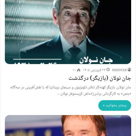
sunreza
۲۳ فروردین ۱۴۰۵
۱۱
جان نولان (بازیگر) درگذشت
جان نولان، بازیگر کهنه‌کار تئاتر، تلویزیون و سینمای بریتانیا که با نقش‌آفرینی در سه‌گانه
«بتمن» به کارگردانی برادرزاده‌اش کریستوفر نولان…
بیشتر بخوانید »