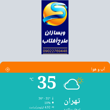
آب و هوا
35
℃
تهران
36º - 31º
10%
4.92 کیلومتر/ساعت
ابرهای پراکنده