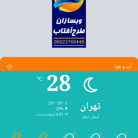
آب و هوا
28
℃
تهران
33º - 28º
28%
4.02 کیلومتر/ساعت
آسمان صاف