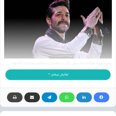
حمید هیراد خواننده موسیقی پاپ در نخستین ساعات پنجشنبه ۲۱ اسفند
۱۴۰۴ بعد از تحمل چندسال بیماری در تهران درگذشت.
نمایش بیشتر
موزیک کمپانی «آوازی نو» و خانواده حمید هیراد در اطلاعیه‌ای ضمن اعلام
خبر درگذشت این خواننده، از برگزاری مراسم یادبود او در زمان مناسب خبر
داده‌اند.
در متن این اطلاعیه آمده است: