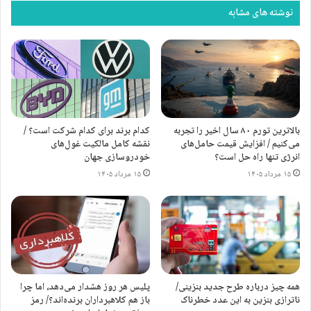
نوشته های مشابه
نوشته های مشابه
جعبه ابزار: اپلیکیشن های برگزیده برای
علاقه مندان به آشپزی [اپلیکیشن های
ایرانی]
۸ دی ۱۴۰۰
آماده سازی خودرو برای مسافرت های
بالاترین تورم ۸۰ سال اخیر را تجربه
کدام برند برای کدام شرکت است؟ /
می‌کنیم / افزایش قیمت حامل‌های
نقشه کامل مالکیت غول‌های
نوروزی [بخش اول]
انرژی تنها راه حل است؟
خودروسازی جهان
۲۴ اسفند ۱۴۰۰
۱۵ مرداد ۱۴۰۵
۱۵ مرداد ۱۴۰۵
«در نهایت تاثر به اطلاع عموم هنردوستان و هنرمندان عرصه موسیقی
می‌رساند هنرمند ارجمند حمید هیراد عزیزمان پس از سال‌ها مبارزه با بیماری،
صبح روز پنجشنبه ۲۱ اسفند ماه سفر ابدی خود را آغاز نموده و آرام گرفت.
ضمنا با توجه به شرایط حال حاضر، مراسم یادبود این هنرمند در زمان مناسب
همه چیز درباره طرح جدید بنزینی/
پلیس هر روز هشدار می‌دهد، اما چرا
برگزار خواهد شد.
ناترازی بنزین به این عدد خطرناک
باز هم کلاهبرداران برنده‌اند؟/ رمز