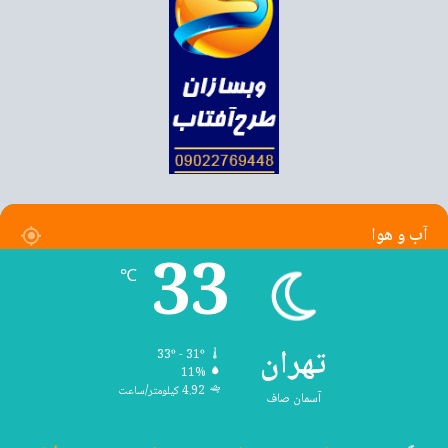
آب و هوا
33
℃
تهران
33º - 31º
11%
4.92 کیلومتر/ساعت
آسمان صاف