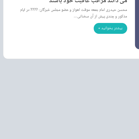
می دانند مراقب عاقبت خود باشند
محسن حیدری امام جمعه موقت اهواز و عضو مجلس خبرگان: ???? در ایام
مذکور و چندی پیش از آن سخنانی…
بیشتر بخوانید »