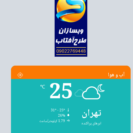
آب و هوا
25
℃
تهران
31º - 25º
26%
1.79 کیلومتر/ساعت
ابرهای پراکنده