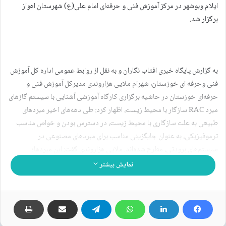
ایلام وبوشهر در مرکز آموزش فنی و حرفه‌ای امام علی(ع) شهرستان اهواز
برگزار شد.
به گزارش پایگاه خبری افتاب نگاران و به نقل از روابط عمومی اداره کل آموزش
فنی وحرفه ای خوزستان، شهرام ملایی هزاروندی مدیرکل آموزش فنی و
حرفه‌ای خوزستان در حاشیه برگزاری کارگاه آموزشی آشنایی با سیستم گازهای
مبرد RAC سازگار با محیط زیست، اظهار کرد: طی دهه‌های اخیر مبردهای
طبیعی به علت سازگاری با محیط زیست، در دسترس بودن و خواص مناسب
ترموفیزیکی، به عنوان جایگزینی مناسب برای مبردهای مصنوعی در
سیستم‌های برودتی، مطرح شده‌اند. ملایی هزاروندی گفت: این مبردها؛
پروپیلن(R1270)، پروپان(R290)، ایزوبوتان(R600a)، R407c ،R410a
نمایش بیشتر
،R12 ،R22 و R134a برای استفاده در سیستم‌های تبرید متداول مورد استفاده
قرار می‌گیرند. وی هدف از برگزاری این کارگاه آموزشی را که در اداره‌ کل
آموزش فنی و حرفه‌ای زنجان با حضور فعالان بخش تهویه و تبرید و همچنین
مربیان سطح استان انجام شد، ارتقای دانش تکنسین‌ها و مربیان در خصوص