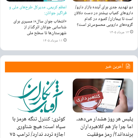
۸ دی ۱۴۰۰
دو تهدید جدی برای آینده بازار دارو/
اعظم کریمی، مدیرکل طرح‌های ملی و
داروهای کمیاب بیشتر در دست دلالان
فراگیر جوانان:
آماده سازی خودرو برای مسافرت های
است تا بیماران/ کمبود در کدام
«انتخاب جوان سال»؛ مسیری برای
نوروزی [بخش اول]
گروه‌های دارویی محسوس‌تر است؟
شناسایی جوانان اثرگذار از
۱۲ مرداد ۱۴۰۵
شهرستان‌ها تا سطح ملی
۲۴ اسفند ۱۴۰۰
۱۱ مرداد ۱۴۰۵
برچسب ها
کارگاه
مدیرکل آموزش فنی وحرفه ای خوزستان
آخرین خبر
پلیس هر روز هشدار می‌دهد،
کوثری: کنترل تنگه هرمز با
اما چرا باز هم کلاهبرداران
سپاه است؛ هیچ شناوری
برنده‌اند؟/ رمز موفقیت
اجازه تردد ندارد/ ترامپ ۷۵