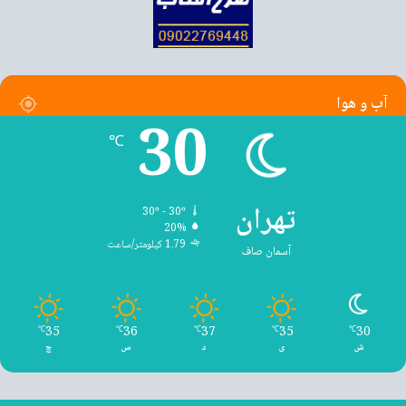
آب و هوا
30
℃
تهران
30º - 30º
20%
1.79 کیلومتر/ساعت
آسمان صاف
35
36
37
35
30
℃
℃
℃
℃
℃
ش
ی
د
س
چ