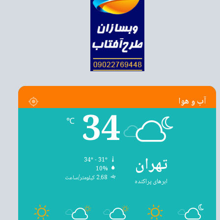
آب و هوا
34
℃
تهران
34º - 31º
10%
2.68 کیلومتر/ساعت
ابرهای پراکنده