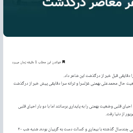
خواندن این مطلب 1 دقیقه زمان میبرد
دقایقی قبل خبر از درگذشت این شاعر داد.
ت حال محمدعلی بهمنی غزلسرا و ترانه سرا دقایقی پیش خبر از درگذشت
یای قلبی وضعیت بهمنی را به پایداری برسانند اما با دو بار احیای قلبی
بهمنی در پی بروز عارضه مغزی در بیمارستان بستری بود. این‌شاعر که طی چندسال گذشته با بیماری و کسالت دست به گریبان بوده، شنبه شب ۲۰