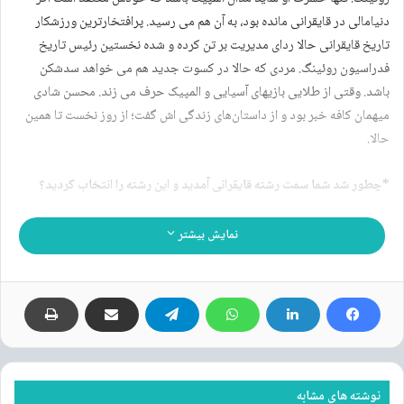
دنیامالی در قایقرانی مانده بود، به آن هم می رسید. پرافتخارترین ورزشکار
تاریخ قایقرانی حالا ردای مدیریت بر تن کرده و شده نخستین رئیس تاریخ
فدراسیون روئینگ. مردی که حالا در کسوت جدید هم می خواهد سدشکن
باشد. وقتی از طلایی بازیهای آسیایی و المپیک حرف می زند. محسن شادی
میهمان کافه خبر بود و از داستان‌های زندگی اش گفت؛ از روز نخست تا همین
حالا.
*چطور شد شما سمت رشته قایقرانی آمدید و این رشته را انتخاب کردید؟
اول از شما و همکارانتان تشکر می‌کنم و ضمن تسلیت شهادت رهبر عزیزمان،
نمایش بیشتر
جمعی از فرماندهان و هموطنان و همینطور دانش‌آموزان که در مدرسه میناب
که توسط رژیم جنایتکار آمریکا و رژیم صهیونیستی شهید شدند و داغی بر دل
ملت ایران و جامعه ورزش نشاندند که در این مدت در کنار نیروهای مسلح و در
کنار مردم، در کف خیابان‌ها بودند؛ امیدواریم هر چه زودتر این اتفاقات با
پیروزی رزمندگان جمهوری اسلامی تمام شود.
شروع قایقرانی من از خردادماه سال ۱۳۸۶ بود که اردوی تیم‌ملی در سد حسنلو
نوشته های مشابه