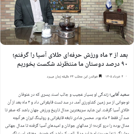
بعد از ۳ ماه ورزش حرفه‌ای طلای آسیا را گرفتم؛
۹۰ درصد دوستان ما منتظرند شکست بخوریم
۴ خرداد ۱۴۰۵
خواندن این مطلب ۳۴ دقیقه زمان میبرد
سعید آقایی؛
زندگی او بسیار عجیب و جالب است. پسری که در عنوفان
نوجوانی از سر زمین کشاورزی آمد، در سد تست قایقرانی داد و ۳ ماه بعد از آن
طلای آسیا گرفت. این شاید سریعترین مدال تاریخ ورزش جهان باشد که صفر تا
صد آن فقط ۳ ماه بود. محسن شادی نابغه قایقرانی و روئینگ ایران هر آنچه
مدال بوده را درو کرده؛ از مدالهای جوانان و امیدهای آسیا گرفته تا مدال جهانی
روئینگ. تنها حسرت او شاید مدال المپیک باشد که خودش معتقد است اگر