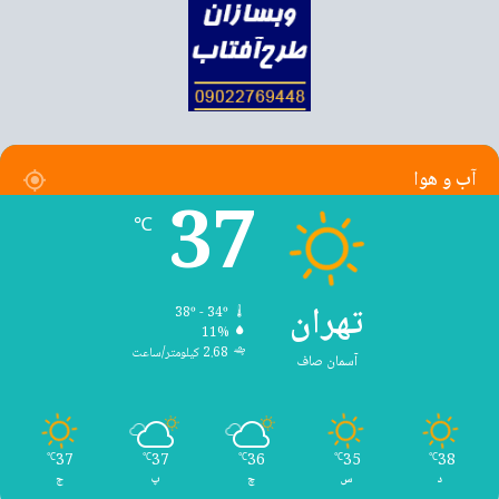
آب و هوا
37
℃
تهران
38º - 34º
11%
2.68 کیلومتر/ساعت
آسمان صاف
37
37
36
35
38
℃
℃
℃
℃
℃
د
س
چ
پ
ج