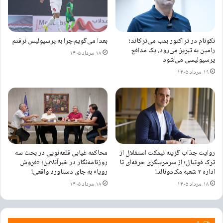
ترکیب تیم ملی مقابل قطر اعلام شد
۲۴ مهر ۱۴۰۳
نکونام در تراکتور بمب می‌ترکاند؛
بعدا می‌گویم چرا به پرسپولیس نرفتم
رامین به تبریز می‌رود، یک مدافع
۱۸ مرداد ۱۴۰۵
پرسپولیسی می‌شود
با این شرایط و ابراز پشیمانی از سوی غندی‌پور، این مهاجم امروز به همراه سه
۱۹ مرداد ۱۴۰۵
بازیکن دیگر به اردوی تیم المپیک ایران دعوت شدند تا شانس مجدد برای
حضور در لیست نهایی پیدا کنند.
۲۵۷ ۲۵۱
برچسب ها
تیم ملی امید
روایت جذاب گزینه نیمکت استقلال از
محاکمه غیابی قلعه‌نویی در بحث سه
ترک فوتبال؛ از سرمربیگری حرفه‌ای تا
روزنامه‌نگار در خبرآنلاین؛ «فروش
اداره ۳ شعبه مک‌دونالد!
رویا» به جای دستاورد واقعی!
۱۸ مرداد ۱۴۰۵
۱۸ مرداد ۱۴۰۵