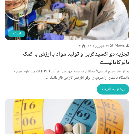
اسلاید
News
۲۷ شهریور ۱۴۰۲
۱۲
تجزیه دی‌اکسیدکربن و تولید مواد باارزش با کمک
نانوکاتالیست
به گزارش میثم اسدی://محققان موسسه مهندسی فرآیند (IPE) آکادمی علوم چین و
دانشگاه یانشان، راهبردی را برای افزایش کارایی فارادائیک…
بیشتر بخوانید »