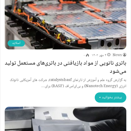
اسلاید
News
۴ مهر ۱۴۰۲
۰
باتری نانویی از مواد بازیافتی در باتری‌های مستعمل تولید
می‌شود
به گزارش گروه علم و آموزش از تارنمای catalystsbasf، شرکت های آمریکایی نانوتک
انرژی (Nanotech Energy) و بی‌ای‌اس‌اف (BASF) برای…
بیشتر بخوانید »