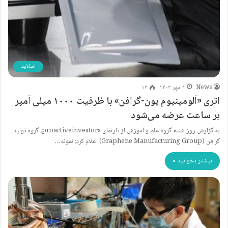
اسلاید
News
۱ مهر ۱۴۰۲
۱۲
اتری «آلومینیوم یون-گرافن» با ظرفیت ۱۰۰۰ میلی آمپر
بر ساعت عرضه می‌شود
به گزارش روز شنبه گروه علم و آموزش از تارنمای proactiveinvestors، گروه تولید
گرافن (Graphene Manufacturing Group) اعلام کرد: نمونه…
بیشتر بخوانید »