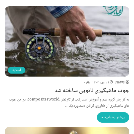
اسلاید
News
۲۹ مهر ۱۴۰۲
۰
چوب ماهیگیری نانویی ساخته شد
به گزارش گروه علم و آموزش استارتاپ از تارنمای compositesworld، ‌در این چوب
های ماهیگیری از فناوری گرافن دستاورد یک…
بیشتر بخوانید »