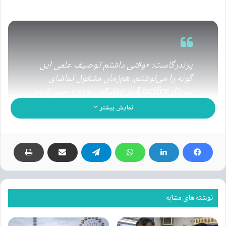
پرندرگاست: «وقتی داشتم توصیف علمی این
گونه را می‌نوشتم، هم‌زمان مشغول تماشای
سریال
Lucifer
در نتفلیکس بودم و حس کردم
این نام کاملاً برازنده‌ این زنبور است.
نمایش بیشتر
چرا «لوسیفر»؟
واژه‌ی
Lucifer
در لاتین به معنی
«آورنده‌ نور» و در مسیحیت، نامِ شیطان
پیش از سقوطِ
است. به گفته‌ پرندرگاست، این نام نه‌تنها اشاره‌ای شوخ‌طبعانه
به ظاهر زنبور دارد، بلکه یادآور ضرورت
افزایش آگاهی درباره‌ حفاظت از
نوشته های مشابه
زنبورهای بومی
نیز هست. او تأکید می‌کند که این نخستین گونه‌ جدید از این
خانواده‌ زنبورها در
۲۰ سال گذشته
است.