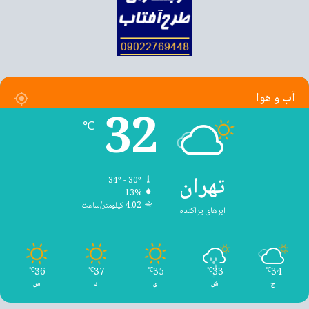
آب و هوا
32
℃
تهران
34º - 30º
13%
4.02 کیلومتر/ساعت
ابرهای پراکنده
36
37
35
33
34
℃
℃
℃
℃
℃
ج
ش
ی
د
س