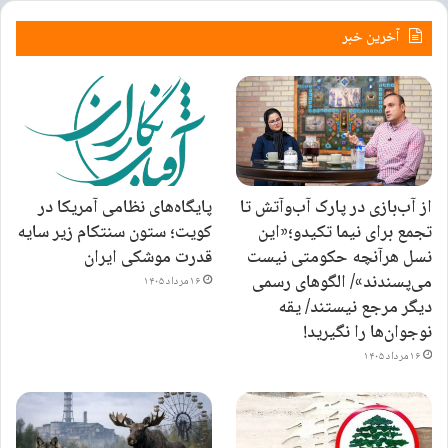
آخرین خبر
از آب‌بازی در پارک آب‌وآتش تا
پایگاه‌های نظامی آمریکا در
تجمع برای نیما تکیدو؛«این
کویت؛ ستون سنتکام زیر سایه
نسل هرآنچه حکومتی نیست
قدرت موشکی ایران
می‌پسندند»/ الگوهای رسمی
۱۶ مرداد ۱۴۰۵
دیگر مرجع نیستند/ یقه
پرندرگاست هشدار داد: «از آنجا که این زنبور در همان محدوده‌ کوچک گل در
نوجوان‌ها را نگیرید!
خطر انقراض پیدا شده، هر دو گونه ممکن است در برابر تغییرات زیست‌محیطی
۱۶ مرداد ۱۴۰۵
یا پروژه‌های معدنی آسیب‌پذیر باشند.»
منبع:
بی‌بی‌سی