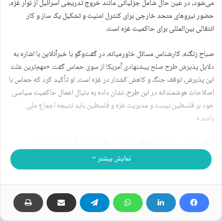
می‌شود، در عین حال شامل جزئیاتی مانند خروج تدریجی اسرائیل از نوار غزه،
حضور نیروهای متحد خارجی برای کنترل امنیت و تشکیل یک ساز و کار
انتقالی بین‌المللی برای حاکمیت غزه است.
صباح زنگنه، کارشناس مسائل خاورمیانه، در گفت‌وگو با خبرآنلاین با اشاره به
دلایل پذیرش طرح صلح پیشنهادی آمریکا از سوی حماس گفت: «مهم‌ترین علت
این پذیرش، توقف جنگ و کاهش کشتار در غزه است. او تأکید کرد که حماس با
اصلاحات هوشمندانه در این طرح، نشان داده به دنبال اعمال حاکمیت سیاسی
خود بر فلسطین نیست و مدیریت غزه و فلسطین باید نتیجه اجماع ملی
باشد.»
زنگنه همچنین با رد ساده‌انگاری پایان جنگ، تصریح کرد فشار صنایع
تسلیحاتی آمریکا و توسعه‌طلبی رژیم صهیونیستی همچنان موانع اصلی بر سر
نمایش بیشتر
راه صلح‌اند.
در ادامه متن کامل گفت و گوی «
خبرآنلاین
» را با صباح زنگنه، نماینده پیشین
جمهوری اسلامی ایران در سازمان همکاری اسلامی، مطالعه می‌کنید.