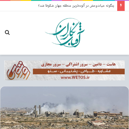
چگونه حیات‌وحش در آلوده‌ترین منطقه جهان شکوفا شد؟
جس
برا