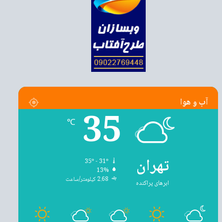
آب و هوا
35
℃
تهران
35º - 31º
13%
2.68 کیلومتر/ساعت
ابرهای پراکنده