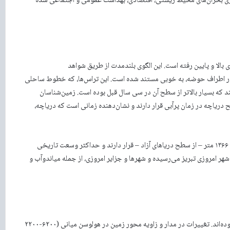
ری بحران‌های محیط زیستی، اقتصادی، بهداشت عمومی و اجتماعی شده
الا و پایین رفته است. این الگوی بلندمدت از طریق شواهد
 در اطراف حوضه، به خوبی مستند شده است. این تراس‌ها، که خطوط ساحلی
د که بسیار بالاتر از سطح آن در سی سال قبل بوده است. زمین‌شناسان
د که در ارتفاع ۴۵ تا ۵۵ متری بالاتر از سطح دریاچه در زمان پرآبی قرار دارند و نشان‌دهنده زمانی است که دریاچه،
بلندترین تراس‌ها که در نزدیکی تسوج و دمیرچی یافت شده‌اند، در رقوم ۱۳۶۶ متر – از سطح دریاهای آزاد – قرار دارند و حداکثر وسعت تاریخی
ریاچه تا شهر امروزی تبریز می‌رسیده و شهرها و جزایر امروزی، از جمله میاندوآب و
این نوسانات باستانی ناشی از تغییرات اقلیمی طبیعی در مقیاس بزرگ بوده‌اند. تغییرات در مدار و زاویه محور زمین در هولوسن میانی (۶۲۰۰-۲۲۰۰