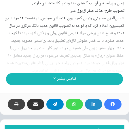
زمان و پیامدهای آن دیدگاه‌های متفاوت و گاه متضادی دارند.
تصویب طرح حذف صفر از پول ملی
شمس‌الدین حسینی، رئیس کمیسیون اقتصادی مجلس، در نشست ۱۲ مرداد این
کمیسیون، اعلام کرد که با توجه به تصویب قانون جدید بانک مرکزی در سال
۱۴۰۲ و فسخ‌ شدن برخی مواد قدیمی قانون پولی و بانکی، لازم بوده تا لایحه
حذف صفرها با ساختار حقوقی تازه‌ای تطبیق یابد. بر اساس مصوبه جدید،
حذف چهار صفر از پول ملی همچنان در دستور کار است و واحد پول ملی با
حفظ عنوان «ریال» به شکل جدیدی تعریف می‌شود؛ هر ریال جدید معادل ۱۰
هزار ریال فعلی خواهد بود. همچنین واحد خرد پولی با نام «قران» تثبیت شده
است؛ به طوری که هر ریال جدید معادل ۱۰۰ قران خواهد بود.
حسینی در همین جلسه به ابهامات شورای نگهبان درباره نسبت برابری ارزها و
نمایش بیشتر
تعهدات ایران به صندوق بین‌المللی پول اشاره کرد و گفت که متن ماده واحده
با تأکید بر حفظ نظام ارزی کشور و تعهدات بین‌المللی اصلاح شده است.
همچنین تبصره‌های اجرایی مربوط به نحوه جمع‌آوری اسکناس‌های قدیمی و
تدوین آیین‌نامه‌های اجرایی بازنگری شده و بر اساس قوانین جدید بانک مرکزی
سامان‌دهی شده‌اند. به گفته او، با این اصلاحات، ایرادات شورای نگهبان رفع
شده و مسیر قانونی برای نهایی شدن حذف صفرها هموارتر از همیشه است.