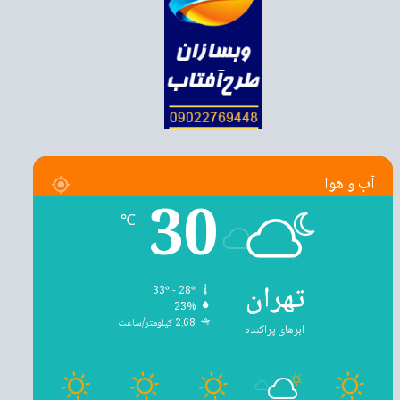
آب و هوا
30
℃
تهران
33º - 28º
23%
2.68 کیلومتر/ساعت
ابرهای پراکنده