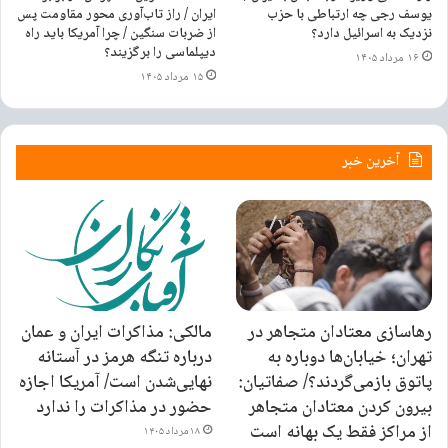
امانوئل مکرون، رئیس جمهور فرانسه و فردریش مرتس، صدراعظم آلمان،
یوسف رجی چه ارتباطی با حزب
ایران / راز تاب‌آوری محور مقاومت پس
درباره ایران در واکنش به این اظهارات مقامات ایرانی بود. فراموش نکنیم که
نزدیک به اسرائیل دارد؟
از ضربات سنگین / چرا آمریکا باید راه
دیپلماسی را برگزیند؟
اروپایی‌ها از هر دوطرف تحت فشار هستند؛ هم از طرف روسیه و هم از سوی
۱۶ مرداد ۱۴۰۵
۱۵ مرداد ۱۴۰۵
آمریکا. شاید در این وضعیت فکر می‌کنند با برخورد تند با ایران می توانند
جایگاه خود را در سیاست بین‌الملل تقویت کنند.»
آخرین خبر
نوشته های مشابه
یک هفته عزای عمومی برای درگذشت
پاپ فرانسیس
۱ اردیبهشت ۱۴۰۴
«لاو استوری» بازیگرش را از دست داد/
رهاسازی معتادان متجاهر در
مالکی: مذاکرات ایران و عمان
رایان اونیل درگذشت
تهران؛ خیابان‌ها دوباره به
درباره تنگه هرمز در آستانه
۱۸ آذر ۱۴۰۲
پاتوق بازمی‌گردند؟/ صفاتیان:
نهایی‌شدن است/ آمریکا اجازه
بیرون کردن معتادان متجاهر
حضور در مذاکرات را ندارد
از مراکز فقط یک بهانه است
۱۸ مرداد ۱۴۰۵