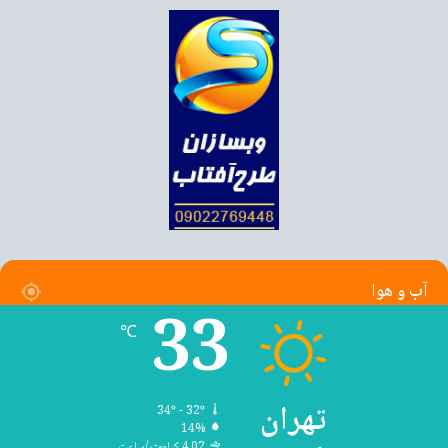
آب و هوا
33
℃
تهران
34º - 32º
14%
4.02 کیلومتر/ساعت