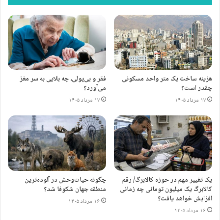
براساس گزارش
thestreet
، تسلا موتورز در سال ۲۰۰۳ توسط مهندسان،
مارتین ابرهارد (Martin Eberhard) و مارک تارپنینگ (Marc
Tarpenning) در سن کارلوس کالیفرنیا، با الهام از موفقیت فنی خودروی
هزینه ساخت یک متر واحد مسکونی
فقر و بی‌پولی، چه بلایی به سر مغز
برقی EV۱ جنرال موتورز، تأسیس شد. این شرکت به افتخار نیکلا تسلا،
چقدر است؟
می‌آورد؟
مخترع قرن نوزدهم، نام‌گذاری شد.
۱۷ مرداد ۱۴۰۵
۱۷ مرداد ۱۴۰۵
نوشته های مشابه
موبایل‌های هوشمند نحوه راه رفتن ما را
تغییر داده اند
۸ تیر ۱۳۹۶
یک تغییر مهم در حوزه کالابرگ/ رقم
چگونه حیات‌وحش در آلوده‌ترین
کالابرگ یک میلیون تومانی چه زمانی
منطقه جهان شکوفا شد؟
از نمایشگر انعطاف پذیر تا واقعیت
افزایش خواهد یافت؟
۱۶ مرداد ۱۴۰۵
افزوده
۱۶ مرداد ۱۴۰۵