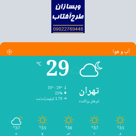
سدان برقی جمع‌وجور با برد ۵۰۰ تا ۷۰۰ کیلومتر (براساس چرخه WLTP)؛
شتاب صفر تا صد ۵٫۳ تا ۳٫۱ ثانیه بسته به نسخه (RWD تا
Performance).
آب و هوا
مدل ۳ که در سال ۲۰۱۶ معرفی شد، اولین خودروی تسلا با هدف بازار انبوه و
29
قیمتی کمتر از ۷۰ هزار دلار بود. با این حال، تولید مدل ۳ با چالش‌های بزرگی
℃
روبرو شد که به جهنم تولید معروف گشت و تسلا را با مشکلات عرضه و تحقق
اهداف تولید مواجه کرد.
تهران
35º - 29º
تسلا مدل Y (رونمایی مارس ۲۰۱۹)
25%
1.79 کیلومتر/ساعت
ابرهای پراکنده
37
35
36
37
35
℃
℃
℃
℃
℃
ی
د
س
چ
پ