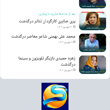
بعد از مدت‌ها مبارزه با بیماری؛
پری صابری کارگردان تئاتر درگذشت
۲۱ شهریور ۱۴۰۳
شاسی‌بلند لوکس ۷ نفره دو یا سه موتور I با قابلیت AWD، شتاب صفر تا صد
محمد علی بهمنی شاعر معاصر درگذشت
۲٫۵ ثانیه‌ای (نسخه Plaid)، برد الکتریکی حدود حدود ۵۴۷ کیلومتر.
۹ شهریور ۱۴۰۳
تسلا مدل ۳ (رونمایی مارس ۲۰۱۶)
زهره حمیدی بازیگر تلویزون و سینما
درگذشت
۴ شهریور ۱۴۰۳