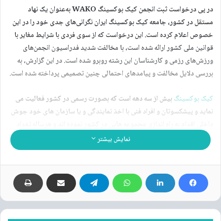
در پی درخواست ثبت انجمن کیک بوکسینگ
WAKO
به‌عنوان یک نهاد
مستقل در کشور، جامعه کیک بوکسینگ ایران نگرانی‌های جدی خود را در این
خصوص اعلام کرده است. این درخواست که از سوی فردی با شرایط مغایر با
قوانین ملی کشور ارائه شده است، با مخالفت شدید فدراسیون انجمن‌های
ورزش‌های رزمی و کارشناسان این رشته روبرو شده است. در این گزارش، به
بررسی دلایل مخالفت و پیامدهای احتمالی چنین تصمیمی پرداخته شده است.
کیک بوکسینگ
بیش از سه دهه است که بصورت رسمی در کشور فعالیت می
نماید و پیشکسوتان و افراد فنی با اخذ نمایندگی و یا سازمان های خود جوش
داخلی اقدام به راه اندازی مجموعه هایی در کشور نموده اند و هرساله تعداد
زیادی از علاقمندان به این رشته ها در مسابقات استانی و کشوری و حتی بین
نمایش بیشتر
المللی در سازمانهای مختلف حضور دارند و با تعداد ۵۰ سبک و بیش از
پانصدهزار نفر بیمه شده ورزشی فعالیت گسترده ای در سطح کشور دارند این
درحالی است که در این سالها کیک بوکسینگ واکو نیز بعنوان انجمن بصورت
موازی با این سبکها فعالیت داشته و تعداد بیمه شدگان انجمن واکو در سطح
کشور حدود صد نفر می باشد که در مقایسه با یکی از شهرستانهای سبک های
دیگر با اختلاف زیاد فاصله دارد مستند این مطلب را مقایسه نمایید و فاصله را