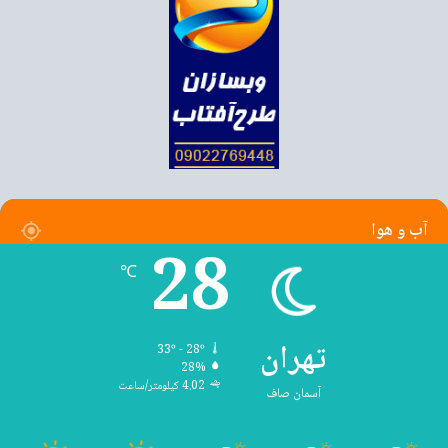
آب و هوا
28
℃
تهران
33º - 28º
28%
4.02 کیلومتر/ساعت
آسمان صاف