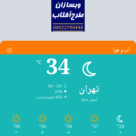
آب و هوا
34
℃
تهران
34º - 32º
13%
4.02 کیلومتر/ساعت
آسمان صاف
36
36
36
37
34
℃
℃
℃
℃
℃
ی
د
س
چ
پ