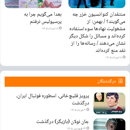
طبق گزارش رویترز، یکی از افراد مطلع به تویوتا گفت که تعرفه‌های سنگین
منتقدان کنوانسیون خزر چه
بعدا می‌گویم چرا به
ترامپ بر واردات مکزیکی می‌تواند این خودروساز را وادار کند تا تولید را به
می‌گویند؟ / بهمن: از
پرسپولیس نرفتم
تگزاس منتقل کند. تویوتا کامیون‌های تاکوما را در دو کارخانه در مکزیک
مشغولیت نهادها سوءاستفاده
۱۸ مرداد ۱۴۰۵
می‌سازد و سال گذشته بیش از ۲۳۰ هزار دستگاه از این مدل را در ایالات‌متحده
کرده‌اند و مسائل را شکل دیگر
فروخت.
نشان می‌دهند / رسانه‌ها را از
نقد منع کرده‌اند
۱۸ مرداد ۱۴۰۵
درگذشتگان
پرویز قلیچ‌خانی، اسطوره فوتبال ایران،
درگذشت
۳ خرداد ۱۴۰۵
جان نولان (بازیگر) درگذشت
۲۳ فروردین ۱۴۰۵