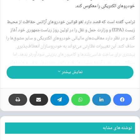
خودروهای الکتریکی را معکوس کند.
ترامپ گفته است که قصد دارد لغو قوانین خودروهای آژانس حفاظت از محیط
زیست (EPA) و وزارت حمل و نقل را در اولین روز ریاست‌جمهوری خود آغاز
کند و در نظر دارد معافیت‌های مالیاتی خودروهای الکتریکی و سایر مشوق‌ها را
حذف کند. این تغییرات نظارتی می‌تواند به خودروسازان انعطاف‌پذیری
بیشتری برای ساخت شاسی‌بلندها و کامیون‌های بنزینی سودآورتر بدهد، اما
سؤالاتی را در مورد آینده میلیاردها دلاری باتری خودروهای برقی و هزینه‌های
تولید ایجاد می‌کند.
نمایش بیشتر
انجمن حمل و نقل با انتشار صفر که شامل تسلا، ریویان و لوسید و سازنده
باتری ال‌جی است، روز چهارشنبه (۶ نوامبر) اعلام کرد که آماده همکاری با
ترامپ است. در ادامه این بیانیه آمده است که چهار سال آینده برای اطمینان از
توسعه و استقرار این فناوری‌ها در کارخانه‌های آمریکایی حیاتی است. سهام
تسلا در روز چهارشنبه نزدیک به ۱۵ درصد افزایش یافت زیرا سرمایه‌گذاران
شرط می‌بندند که این شرکت از روابط نزدیک ایلان ماسک، مدیر عامل این
نوشته های مشابه
شرکت با ترامپ سود می‌برد.