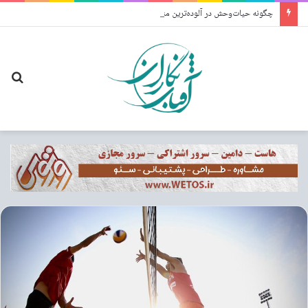
چگونه حیات‌وحش در آلوده‌ترین منطقه جهان شکوفا شد؟
جس
برا