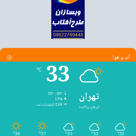
آب و هوا
33
℃
تهران
33º - 30º
13%
2.68 کیلومتر/ساعت
ابرهای پراکنده
36
37
35
33
33
℃
℃
℃
℃
℃