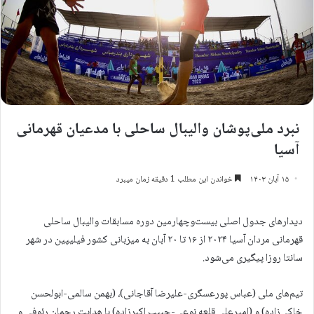
نبرد ملی‌پوشان والیبال ساحلی با مدعیان قهرمانی
آسیا
۱۵ آبان ۱۴۰۳
خواندن این مطلب 1 دقیقه زمان میبرد
دیدارهای جدول اصلی بیست‌وچهارمین دوره مسابقات والیبال ساحلی
قهرمانی مردان آسیا ۲۰۲۴ از ۱۶ تا ۲۰ آبان‌ به میزبانی کشور فیلیپین در شهر
سانتا روزا پیگیری می‌شود.
تیم‌های ملی (عباس پورعسگری-علیرضا آقاجانی)، (بهمن سالمی-ابولحسن
خاکی‌زاده) و (امیرعلی قلعه نوعی-حبیب اکبرزاده) با هدایت رحمان رئوفی و