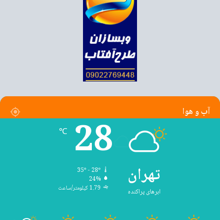
آب و هوا
28
℃
تهران
35º - 28º
24%
1.79 کیلومتر/ساعت
ابرهای پراکنده