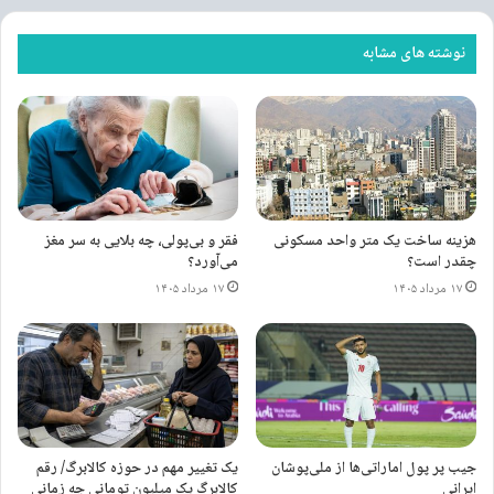
فهرست مراکز و پایگاه‌های
واکسیناسیون کووید۱۹ در تهران اعلام
نوشته های مشابه
شد
۲۸ تیر ۱۴۰۱
چطور نام فونت را از روی عکس آن
تشخیص دهیم؟
۱۵ شهریور ۱۴۰۳
هزینه ساخت یک متر واحد مسکونی
فقر و بی‌پولی، چه بلایی به سر مغز
چقدر است؟
می‌آورد؟
۱۷ مرداد ۱۴۰۵
۱۷ مرداد ۱۴۰۵
برچسب ها
باشگاه پرسپولیس
پرسپولیس
سپاهان
شهاب زاهدی
لیگ برتر فوتبال
یحیی گل محمدی
جیب پر پول اماراتی‌ها از ملی‌پوشان
یک تغییر مهم در حوزه کالابرگ/ رقم
ایرانی
کالابرگ یک میلیون تومانی چه زمانی