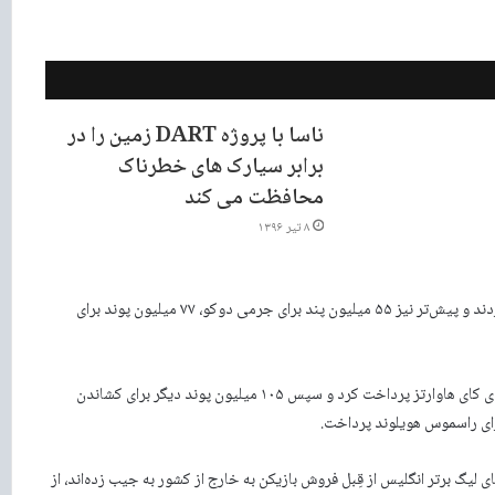
ناسا با پروژه DART زمین را در
برابر سیارک های خطرناک
محافظت می کند
۸ تیر ۱۳۹۶
منچسترسیتی با ماتیوس نونز قراردادی به مبلع ۵۳ میلیون پوند امضا کردند و پیش‌تر نیز ۵۵ میلیون پند برای جرمی دوکو، ۷۷ میلیون پوند برای
باشگاه آرسنال، نایب قهرمان فصل گذشته لیگ جزیره ۶۵ میلیون پوند برای کای هاوارتز پرداخت کرد و سپس ۱۰۵ میلیون پوند دیگر برای کشاندن
ی لیگ برتر انگلیس از قِبل فروش بازیکن به خارج از کشور به جیب زده‌اند، از