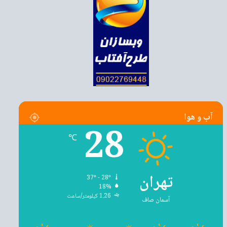
آب و هوا
28
℃
تهران
37º - 28º
18%
1.26 کیلومتر/ساعت
آسمان صاف