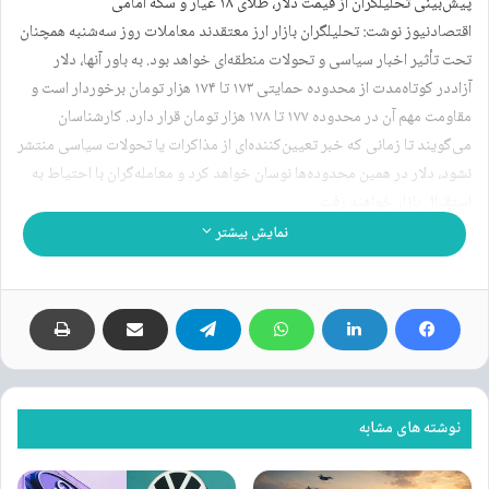
پیش‌بینی تحلیلگران از قیمت دلار، طلای ۱۸ عیار و سکه امامی
اقتصادنیوز نوشت: تحلیلگران بازار ارز معتقدند معاملات روز سه‌شنبه همچنان
تحت تأثیر اخبار سیاسی و تحولات منطقه‌ای خواهد بود. به باور آنها، دلار
آزاددر کوتاه‌مدت از محدوده حمایتی ۱۷۳ تا ۱۷۴ هزار تومان برخوردار است و
مقاومت مهم آن در محدوده ۱۷۷ تا ۱۷۸ هزار تومان قرار دارد. کارشناسان
می‌گویند تا زمانی که خبر تعیین‌کننده‌ای از مذاکرات یا تحولات سیاسی منتشر
نشود، دلار در همین محدوده‌ها نوسان خواهد کرد و معامله‌گران با احتیاط به
استقبال بازار خواهند رفت.
از نگاه فعالان بازار، در صورت تشدید تنش‌های منطقه‌ای یا انتشار اخبار منفی از
نمایش بیشتر
روند مذاکرات، احتمال عبور دلار از مقاومت ۱۷۸ هزار تومانی وجود دارد. در
این سناریو، حرکت قیمت به سمت محدوده ۱۷۹ هزار تومان و حتی ورود به
کریدور ۱۸۰ هزار تومانی دور از انتظار نخواهد بود. در مقابل، کاهش تنش‌ها و
انتشار سیگنال‌های مثبت سیاسی می‌تواند زمینه بازگشت نرخ به محدوده ۱۷۵
تا ۱۷۶ هزار تومان را فراهم کند.
در بازار طلا، تحلیلگران معتقدند رفتار طلای ۱۸ عیار در روزهای آینده به دو
نوشته های مشابه
متغیر اصلی یعنی نرخ دلار و روند اونس جهانی وابسته خواهد بود. به گفته
آنها، محدوده ۱۷ میلیون و ۹۰۰ هزار تا ۱۸ میلیون تومان مهم‌ترین حمایت
کوتاه‌مدت طلای ۱۸ عیار محسوب می‌شود و مقاومت نخست نیز در محدوده