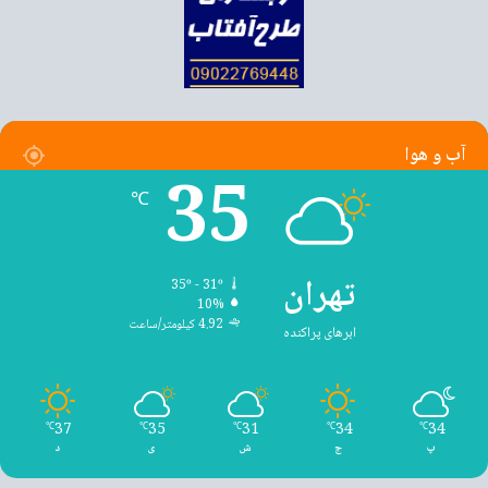
آب و هوا
35
℃
تهران
35º - 31º
10%
4.92 کیلومتر/ساعت
ابرهای پراکنده
37
35
31
34
34
℃
℃
℃
℃
℃
پ
ج
ش
ی
د