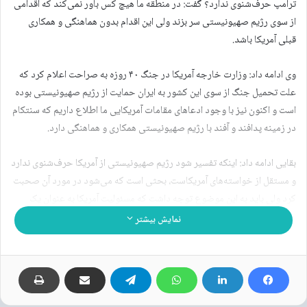
ترامپ حرف‌شنوی ندارد؟ گفت: در منطقه ما هیچ کس باور نمی‌کند که اقدامی
از سوی رژیم صهیونیستی سر بزند ولی این اقدام بدون هماهنگی و همکاری
قبلی آمریکا باشد.
وی ادامه داد: وزارت خارجه آمریکا در جنگ ۴۰ روزه به صراحت اعلام کرد که
علت تحمیل جنگ از سوی این کشور به ایران حمایت از رژیم صهیونیستی بوده
است و اکنون نیز با وجود ادعاهای مقامات آمریکایی ما اطلاع داریم که سنتکام
در زمینه پدافند و آفند با رژیم صهیونیستی همکاری و هماهنگی دارد.
بقایی ادامه داد: اینکه تفسیر شود رژیم صهیونیستی از آمریکا حرف‌شنوی ندارد
و مستقل از خواسته‌های آمریکاست، بحثی است که می‌شود در مورد آن صحبت
کرد ولی باید به این موضوع توجه داشت که مسئولیت آمریکا به عنوان یک
طرف آتش بس ۱۹ فروردین ماه محرز است و هر اتفاقی در منطقه بیفتد که
نمایش بیشتر
آتش بس نقض شود چه از طریق حمله آمریکا به کشتی‌های تجاری ایران و
مراکزی در جنوب ایران یا به واسطه اقدامات رژیم صهیونیستی در لبنان،
مسئولیت مستقیم آمریکا در این زمینه محرز است و پیامدهای تشدید تنش بر
عهده آمریکاست.