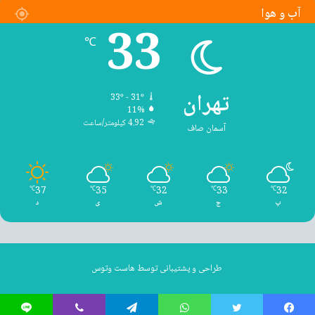
آب و هوا
33
℃
تهران
33º - 31º
11%
4.92 کیلومتر/ساعت
آسمان صاف
37
35
32
33
32
℃
℃
℃
℃
℃
پ
ج
ش
ی
د
طراحی و پشتیبانی توسط
هاست وتوس