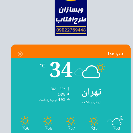
آب و هوا
34
℃
تهران
34º - 30º
14%
4.92 کیلومتر/ساعت
ابرهای پراکنده
36
36
37
35
33
℃
℃
℃
℃
℃